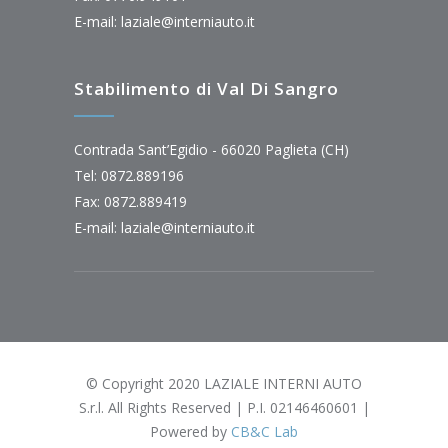
E-mail:
laziale@interniauto.it
Stabilimento di Val Di Sangro
Contrada Sant’Egidio - 66020 Paglieta (CH)
Tel: 0872.889196
Fax: 0872.889419
E-mail:
laziale@interniauto.it
© Copyright 2020 LAZIALE INTERNI AUTO
S.r.l. All Rights Reserved | P.I. 02146460601 |
Powered by
CB&C Lab