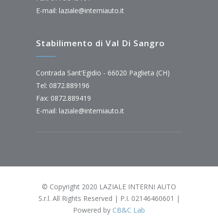
E-mail:
laziale@interniauto.it
Stabilimento di Val Di Sangro
Contrada Sant’Egidio - 66020 Paglieta (CH)
Tel: 0872.889196
Fax: 0872.889419
E-mail:
laziale@interniauto.it
© Copyright 2020 LAZIALE INTERNI AUTO
S.r.l. All Rights Reserved | P.I. 02146460601 |
Powered by
CB&C Lab