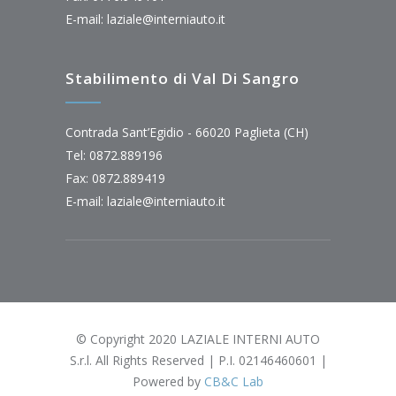
E-mail:
laziale@interniauto.it
Stabilimento di Val Di Sangro
Contrada Sant’Egidio - 66020 Paglieta (CH)
Tel: 0872.889196
Fax: 0872.889419
E-mail:
laziale@interniauto.it
© Copyright 2020 LAZIALE INTERNI AUTO
S.r.l. All Rights Reserved | P.I. 02146460601 |
Powered by
CB&C Lab