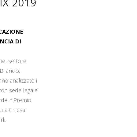
IX 2019
OCAZIONE
NCIA DI
 nel settore
Bilancio,
no analizzato i
 con sede legale
 del “ Premio
Aula Chiesa
li.