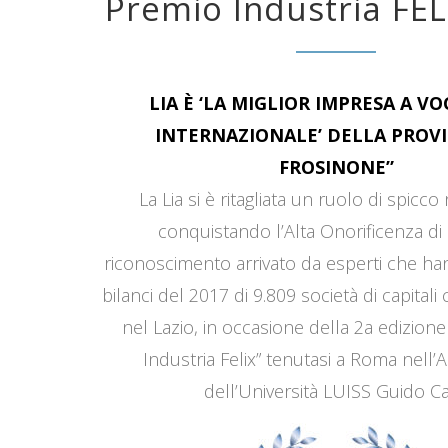
Premio Industria FEL
LIA È ‘LA MIGLIOR IMPRESA A V
INTERNAZIONALE’ DELLA PROVI
FROSINONE”
La Lia si è ritagliata un ruolo di spicco
conquistando l’Alta Onorificenza di 
riconoscimento arrivato da esperti che han
bilanci del 2017 di 9.809 società di capitali
nel Lazio, in occasione della 2a edizione
Industria Felix” tenutasi a Roma nell’
dell’Università LUISS Guido Car