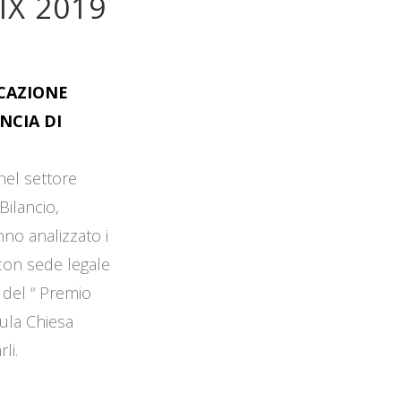
IX 2019
OCAZIONE
NCIA DI
 nel settore
Bilancio,
no analizzato i
 con sede legale
 del “ Premio
Aula Chiesa
li.