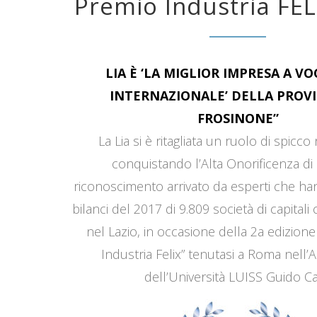
Premio Industria FEL
LIA È ‘LA MIGLIOR IMPRESA A V
INTERNAZIONALE’ DELLA PROVI
FROSINONE”
La Lia si è ritagliata un ruolo di spicco
conquistando l’Alta Onorificenza di 
riconoscimento arrivato da esperti che han
bilanci del 2017 di 9.809 società di capitali
nel Lazio, in occasione della 2a edizione
Industria Felix” tenutasi a Roma nell’
dell’Università LUISS Guido Car