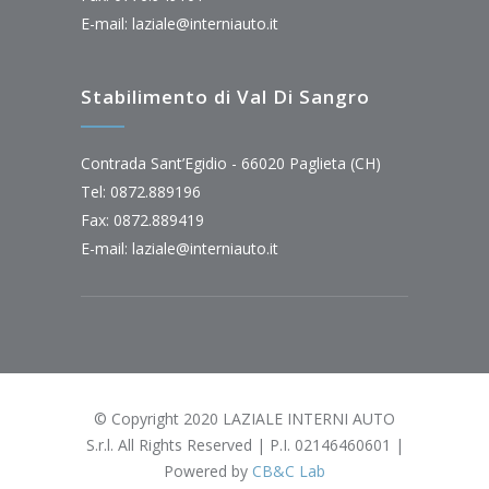
E-mail:
laziale@interniauto.it
Stabilimento di Val Di Sangro
Contrada Sant’Egidio - 66020 Paglieta (CH)
Tel: 0872.889196
Fax: 0872.889419
E-mail:
laziale@interniauto.it
© Copyright 2020 LAZIALE INTERNI AUTO
S.r.l. All Rights Reserved | P.I. 02146460601 |
Powered by
CB&C Lab