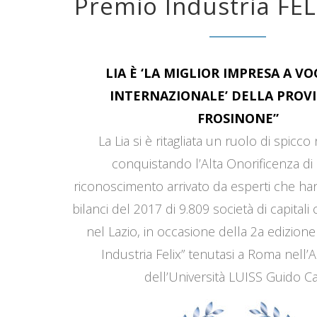
Premio Industria FEL
LIA È ‘LA MIGLIOR IMPRESA A V
INTERNAZIONALE’ DELLA PROVI
FROSINONE”
La Lia si è ritagliata un ruolo di spicco
conquistando l’Alta Onorificenza di 
riconoscimento arrivato da esperti che han
bilanci del 2017 di 9.809 società di capitali
nel Lazio, in occasione della 2a edizione
Industria Felix” tenutasi a Roma nell’
dell’Università LUISS Guido Car