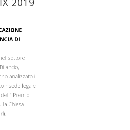
IX 2019
OCAZIONE
NCIA DI
 nel settore
Bilancio,
no analizzato i
 con sede legale
 del “ Premio
Aula Chiesa
li.