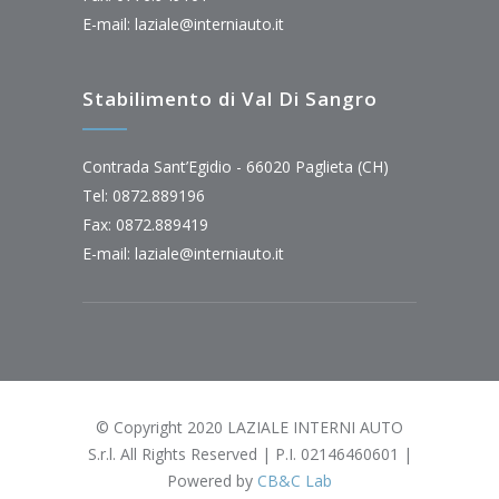
E-mail:
laziale@interniauto.it
Stabilimento di Val Di Sangro
Contrada Sant’Egidio - 66020 Paglieta (CH)
Tel: 0872.889196
Fax: 0872.889419
E-mail:
laziale@interniauto.it
© Copyright 2020 LAZIALE INTERNI AUTO
S.r.l. All Rights Reserved | P.I. 02146460601 |
Powered by
CB&C Lab