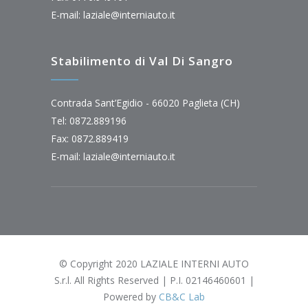
E-mail:
laziale@interniauto.it
Stabilimento di Val Di Sangro
Contrada Sant’Egidio - 66020 Paglieta (CH)
Tel: 0872.889196
Fax: 0872.889419
E-mail:
laziale@interniauto.it
© Copyright 2020 LAZIALE INTERNI AUTO
S.r.l. All Rights Reserved | P.I. 02146460601 |
Powered by
CB&C Lab