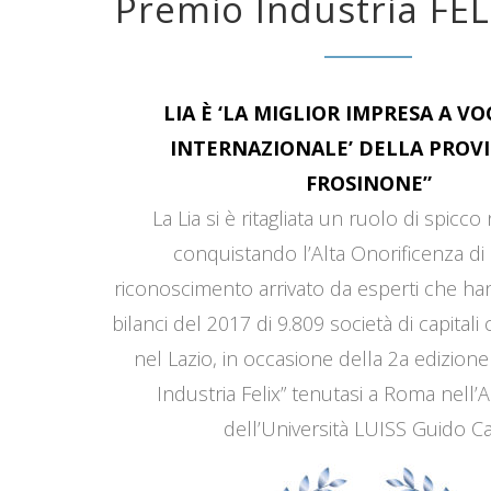
Premio Industria FEL
LIA È ‘LA MIGLIOR IMPRESA A V
INTERNAZIONALE’ DELLA PROVI
FROSINONE”
La Lia si è ritagliata un ruolo di spicco
conquistando l’Alta Onorificenza di 
riconoscimento arrivato da esperti che han
bilanci del 2017 di 9.809 società di capitali
nel Lazio, in occasione della 2a edizione
Industria Felix” tenutasi a Roma nell’
dell’Università LUISS Guido Car