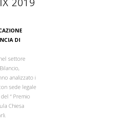
IX 2019
OCAZIONE
NCIA DI
 nel settore
Bilancio,
no analizzato i
 con sede legale
 del “ Premio
Aula Chiesa
li.