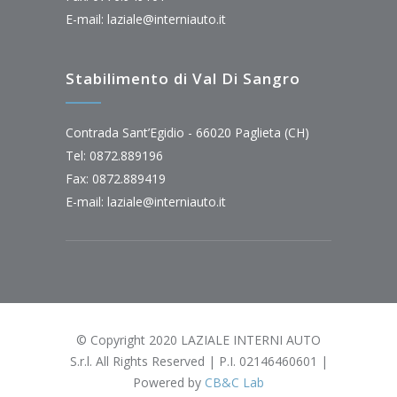
E-mail:
laziale@interniauto.it
Stabilimento di Val Di Sangro
Contrada Sant’Egidio - 66020 Paglieta (CH)
Tel: 0872.889196
Fax: 0872.889419
E-mail:
laziale@interniauto.it
© Copyright 2020 LAZIALE INTERNI AUTO
S.r.l. All Rights Reserved | P.I. 02146460601 |
Powered by
CB&C Lab