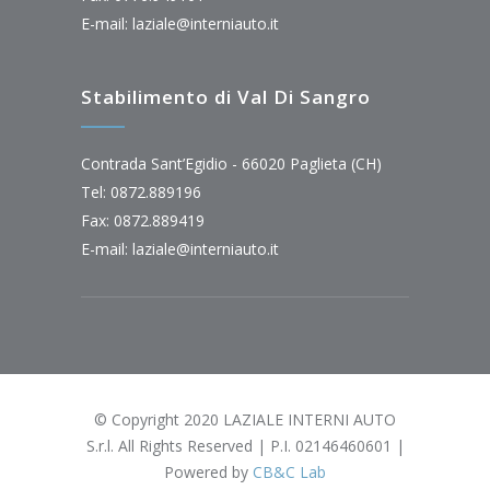
E-mail:
laziale@interniauto.it
Stabilimento di Val Di Sangro
Contrada Sant’Egidio - 66020 Paglieta (CH)
Tel: 0872.889196
Fax: 0872.889419
E-mail:
laziale@interniauto.it
© Copyright 2020 LAZIALE INTERNI AUTO
S.r.l. All Rights Reserved | P.I. 02146460601 |
Powered by
CB&C Lab