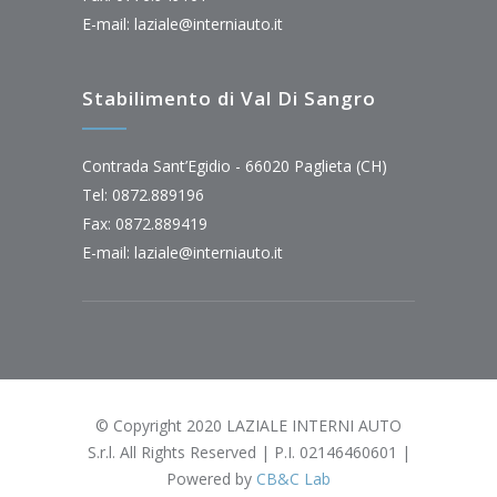
E-mail:
laziale@interniauto.it
Stabilimento di Val Di Sangro
Contrada Sant’Egidio - 66020 Paglieta (CH)
Tel: 0872.889196
Fax: 0872.889419
E-mail:
laziale@interniauto.it
© Copyright 2020 LAZIALE INTERNI AUTO
S.r.l. All Rights Reserved | P.I. 02146460601 |
Powered by
CB&C Lab