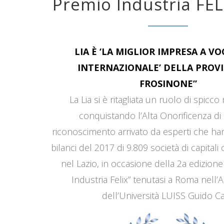
Premio Industria FEL
LIA È ‘LA MIGLIOR IMPRESA A V
INTERNAZIONALE’ DELLA PROVI
FROSINONE”
La Lia si è ritagliata un ruolo di spicco
conquistando l’Alta Onorificenza di 
riconoscimento arrivato da esperti che han
bilanci del 2017 di 9.809 società di capitali
nel Lazio, in occasione della 2a edizione
Industria Felix” tenutasi a Roma nell’
dell’Università LUISS Guido Car