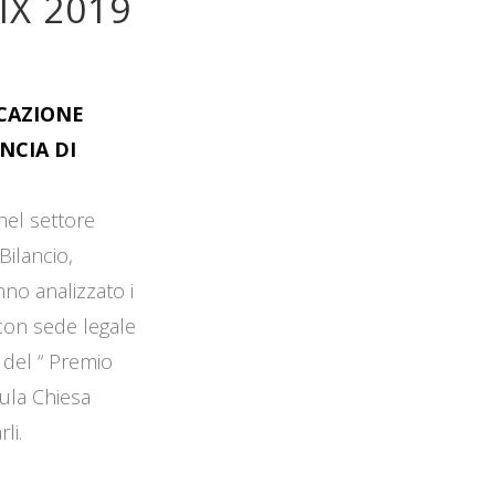
IX 2019
OCAZIONE
NCIA DI
 nel settore
Bilancio,
no analizzato i
 con sede legale
 del “ Premio
Aula Chiesa
li.