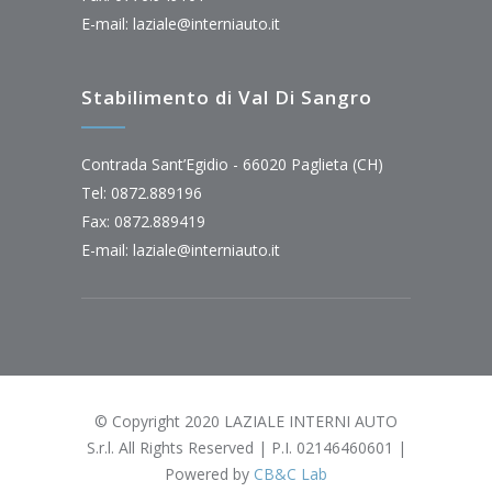
E-mail:
laziale@interniauto.it
Stabilimento di Val Di Sangro
Contrada Sant’Egidio - 66020 Paglieta (CH)
Tel: 0872.889196
Fax: 0872.889419
E-mail:
laziale@interniauto.it
© Copyright 2020 LAZIALE INTERNI AUTO
S.r.l. All Rights Reserved | P.I. 02146460601 |
Powered by
CB&C Lab