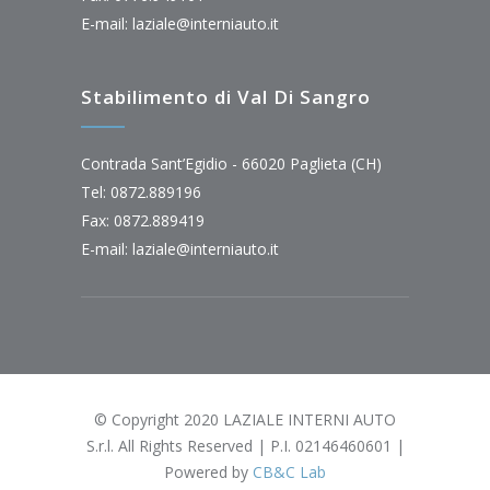
E-mail:
laziale@interniauto.it
Stabilimento di Val Di Sangro
Contrada Sant’Egidio - 66020 Paglieta (CH)
Tel: 0872.889196
Fax: 0872.889419
E-mail:
laziale@interniauto.it
© Copyright 2020 LAZIALE INTERNI AUTO
S.r.l. All Rights Reserved | P.I. 02146460601 |
Powered by
CB&C Lab