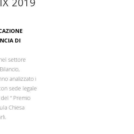
IX 2019
OCAZIONE
NCIA DI
 nel settore
Bilancio,
no analizzato i
 con sede legale
 del “ Premio
Aula Chiesa
li.