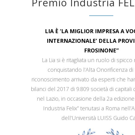
Premio Industria FEL
LIA È ‘LA MIGLIOR IMPRESA A V
INTERNAZIONALE’ DELLA PROVI
FROSINONE”
La Lia si è ritagliata un ruolo di spicco
conquistando l’Alta Onorificenza di 
riconoscimento arrivato da esperti che han
bilanci del 2017 di 9.809 società di capitali
nel Lazio, in occasione della 2a edizione
Industria Felix” tenutasi a Roma nell’
dell’Università LUISS Guido Car