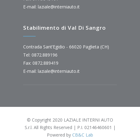
E-mail:
laziale@interniauto.it
Stabilimento di Val Di Sangro
Contrada Sant’Egidio - 66020 Paglieta (CH)
Tel: 0872.889196
Fax: 0872.889419
E-mail:
laziale@interniauto.it
© Copyright 2020 LAZIALE INTERNI AUTO
S.r.l. All Rights Reserved | P.I. 02146460601 |
Powered by
CB&C Lab