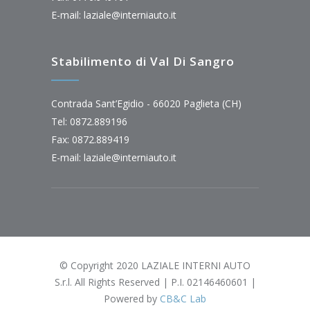
E-mail:
laziale@interniauto.it
Stabilimento di Val Di Sangro
Contrada Sant’Egidio - 66020 Paglieta (CH)
Tel: 0872.889196
Fax: 0872.889419
E-mail:
laziale@interniauto.it
© Copyright 2020 LAZIALE INTERNI AUTO
S.r.l. All Rights Reserved | P.I. 02146460601 |
Powered by
CB&C Lab