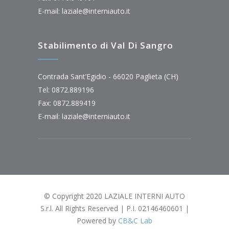
E-mail:
laziale@interniauto.it
Stabilimento di Val Di Sangro
Contrada Sant’Egidio - 66020 Paglieta (CH)
Tel: 0872.889196
Fax: 0872.889419
E-mail:
laziale@interniauto.it
© Copyright 2020 LAZIALE INTERNI AUTO
S.r.l. All Rights Reserved | P.I. 02146460601 |
Powered by
CB&C Lab