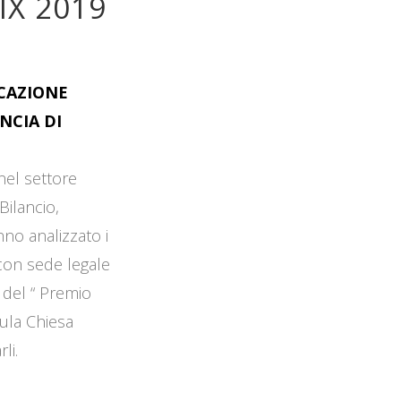
IX 2019
OCAZIONE
NCIA DI
 nel settore
Bilancio,
no analizzato i
 con sede legale
 del “ Premio
Aula Chiesa
li.