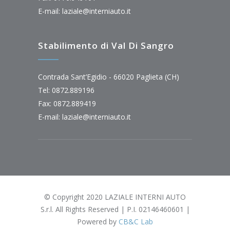
E-mail:
laziale@interniauto.it
Stabilimento di Val Di Sangro
Contrada Sant’Egidio - 66020 Paglieta (CH)
Tel: 0872.889196
Fax: 0872.889419
E-mail:
laziale@interniauto.it
© Copyright 2020 LAZIALE INTERNI AUTO
S.r.l. All Rights Reserved | P.I. 02146460601 |
Powered by
CB&C Lab