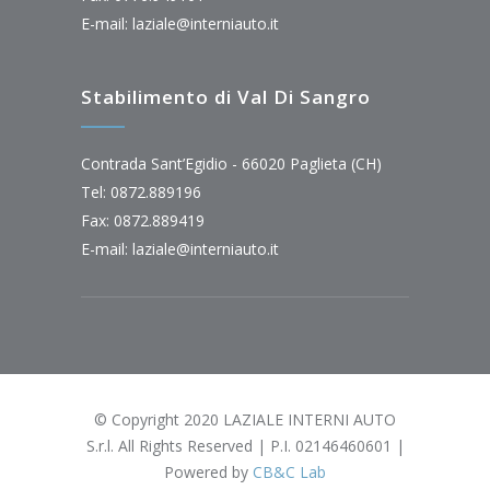
E-mail:
laziale@interniauto.it
Stabilimento di Val Di Sangro
Contrada Sant’Egidio - 66020 Paglieta (CH)
Tel: 0872.889196
Fax: 0872.889419
E-mail:
laziale@interniauto.it
© Copyright 2020 LAZIALE INTERNI AUTO
S.r.l. All Rights Reserved | P.I. 02146460601 |
Powered by
CB&C Lab