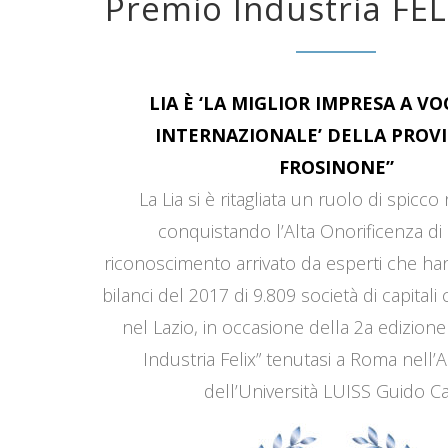
Premio Industria FEL
LIA È ‘LA MIGLIOR IMPRESA A V
INTERNAZIONALE’ DELLA PROVI
FROSINONE”
La Lia si è ritagliata un ruolo di spicco
conquistando l’Alta Onorificenza di 
riconoscimento arrivato da esperti che han
bilanci del 2017 di 9.809 società di capitali
nel Lazio, in occasione della 2a edizione
Industria Felix” tenutasi a Roma nell’
dell’Università LUISS Guido Car