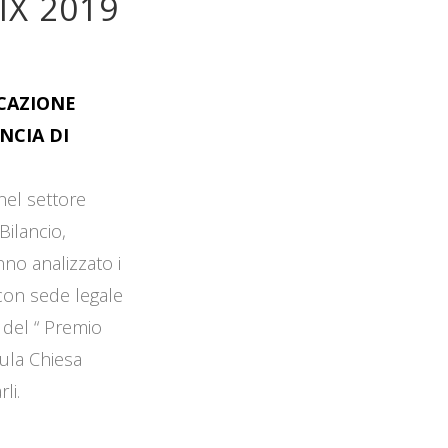
IX 2019
OCAZIONE
NCIA DI
 nel settore
Bilancio,
no analizzato i
 con sede legale
 del “ Premio
Aula Chiesa
li.