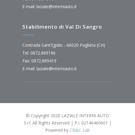
E-mail:
laziale@interniauto.it
Stabilimento di Val Di Sangro
Contrada Sant’Egidio - 66020 Paglieta (CH)
Tel: 0872.889196
Fax: 0872.889419
E-mail:
laziale@interniauto.it
© Copyright 2020 LAZIALE INTERNI AUTO
S.r.l. All Rights Reserved | P.I. 02146460601 |
Powered by
CB&C Lab