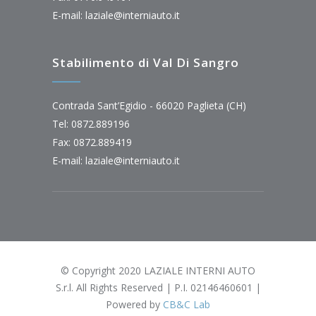
E-mail:
laziale@interniauto.it
Stabilimento di Val Di Sangro
Contrada Sant’Egidio - 66020 Paglieta (CH)
Tel: 0872.889196
Fax: 0872.889419
E-mail:
laziale@interniauto.it
© Copyright 2020 LAZIALE INTERNI AUTO
S.r.l. All Rights Reserved | P.I. 02146460601 |
Powered by
CB&C Lab