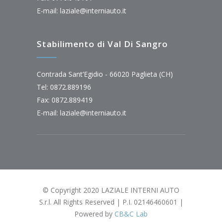
E-mail:
laziale@interniauto.it
Stabilimento di Val Di Sangro
Contrada Sant’Egidio - 66020 Paglieta (CH)
Tel: 0872.889196
Fax: 0872.889419
E-mail:
laziale@interniauto.it
© Copyright 2020 LAZIALE INTERNI AUTO
S.r.l. All Rights Reserved | P.I. 02146460601 |
Powered by
CB&C Lab