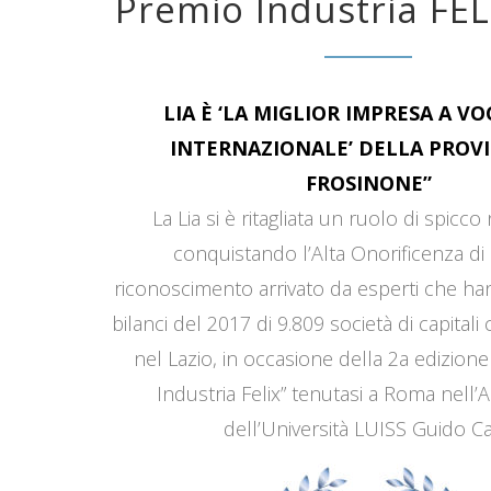
Premio Industria FEL
LIA È ‘LA MIGLIOR IMPRESA A V
INTERNAZIONALE’ DELLA PROVI
FROSINONE”
La Lia si è ritagliata un ruolo di spicco
conquistando l’Alta Onorificenza di 
riconoscimento arrivato da esperti che han
bilanci del 2017 di 9.809 società di capitali
nel Lazio, in occasione della 2a edizione
Industria Felix” tenutasi a Roma nell’
dell’Università LUISS Guido Car