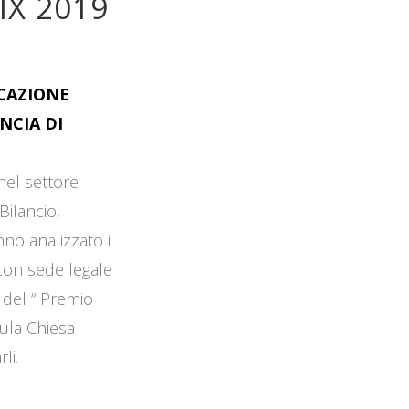
IX 2019
OCAZIONE
NCIA DI
 nel settore
Bilancio,
no analizzato i
 con sede legale
 del “ Premio
Aula Chiesa
li.