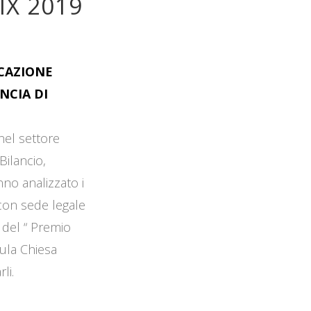
IX 2019
OCAZIONE
NCIA DI
 nel settore
Bilancio,
no analizzato i
 con sede legale
 del “ Premio
Aula Chiesa
li.