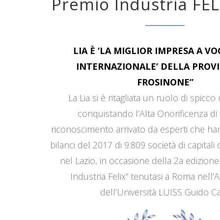
Premio Industria FEL
LIA È ‘LA MIGLIOR IMPRESA A V
INTERNAZIONALE’ DELLA PROVI
FROSINONE”
La Lia si è ritagliata un ruolo di spicco
conquistando l’Alta Onorificenza di 
riconoscimento arrivato da esperti che han
bilanci del 2017 di 9.809 società di capitali
nel Lazio, in occasione della 2a edizione
Industria Felix” tenutasi a Roma nell’
dell’Università LUISS Guido Car