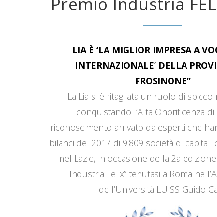
Premio Industria FEL
LIA È ‘LA MIGLIOR IMPRESA A V
INTERNAZIONALE’ DELLA PROVI
FROSINONE”
La Lia si è ritagliata un ruolo di spicco
conquistando l’Alta Onorificenza di 
riconoscimento arrivato da esperti che han
bilanci del 2017 di 9.809 società di capitali
nel Lazio, in occasione della 2a edizione
Industria Felix” tenutasi a Roma nell’
dell’Università LUISS Guido Car