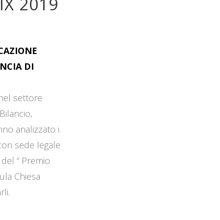
IX 2019
OCAZIONE
NCIA DI
 nel settore
Bilancio,
no analizzato i
 con sede legale
 del “ Premio
Aula Chiesa
li.