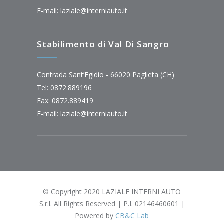
E-mail:
laziale@interniauto.it
Stabilimento di Val Di Sangro
Contrada Sant’Egidio - 66020 Paglieta (CH)
Tel: 0872.889196
Fax: 0872.889419
E-mail:
laziale@interniauto.it
© Copyright 2020 LAZIALE INTERNI AUTO
S.r.l. All Rights Reserved | P.I. 02146460601 |
Powered by
CB&C Lab