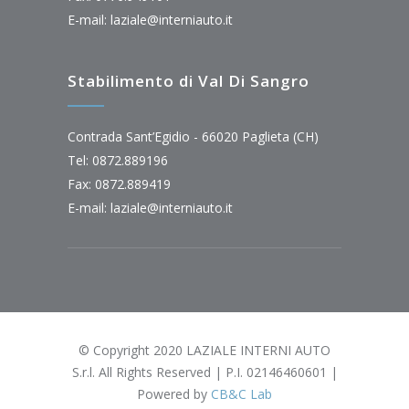
E-mail:
laziale@interniauto.it
Stabilimento di Val Di Sangro
Contrada Sant’Egidio - 66020 Paglieta (CH)
Tel: 0872.889196
Fax: 0872.889419
E-mail:
laziale@interniauto.it
© Copyright 2020 LAZIALE INTERNI AUTO
S.r.l. All Rights Reserved | P.I. 02146460601 |
Powered by
CB&C Lab