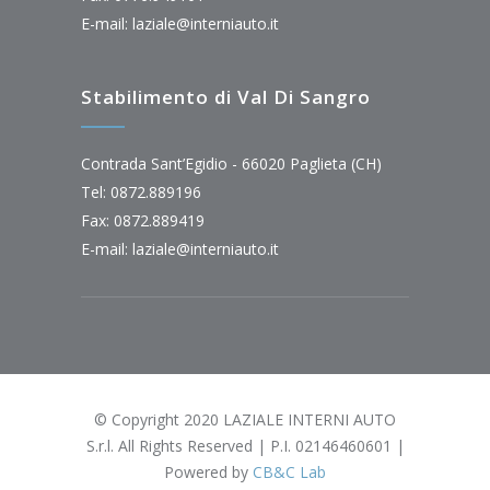
E-mail:
laziale@interniauto.it
Stabilimento di Val Di Sangro
Contrada Sant’Egidio - 66020 Paglieta (CH)
Tel: 0872.889196
Fax: 0872.889419
E-mail:
laziale@interniauto.it
© Copyright 2020 LAZIALE INTERNI AUTO
S.r.l. All Rights Reserved | P.I. 02146460601 |
Powered by
CB&C Lab