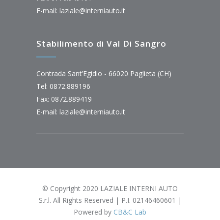
E-mail:
laziale@interniauto.it
Stabilimento di Val Di Sangro
Contrada Sant’Egidio - 66020 Paglieta (CH)
Tel: 0872.889196
Fax: 0872.889419
E-mail:
laziale@interniauto.it
© Copyright 2020 LAZIALE INTERNI AUTO
S.r.l. All Rights Reserved | P.I. 02146460601 |
Powered by
CB&C Lab