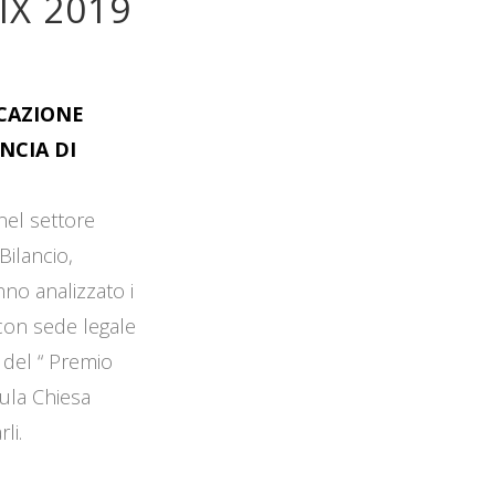
IX 2019
OCAZIONE
NCIA DI
 nel settore
Bilancio,
no analizzato i
 con sede legale
 del “ Premio
Aula Chiesa
li.