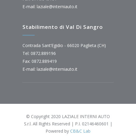
E-mail:
laziale@interniauto.it
Stabilimento di Val Di Sangro
Contrada Sant’Egidio - 66020 Paglieta (CH)
Tel: 0872.889196
Fax: 0872.889419
E-mail:
laziale@interniauto.it
© Copyright 2020 LAZIALE INTERNI AUTO
S.r.l. All Rights Reserved | P.I. 02146460601 |
Powered by
CB&C Lab