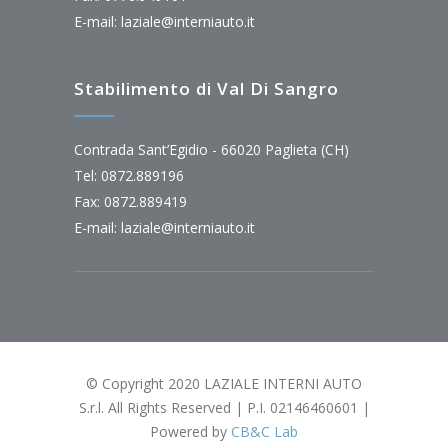
E-mail:
laziale@interniauto.it
Stabilimento di Val Di Sangro
Contrada Sant’Egidio - 66020 Paglieta (CH)
Tel: 0872.889196
Fax: 0872.889419
E-mail:
laziale@interniauto.it
© Copyright 2020 LAZIALE INTERNI AUTO
S.r.l. All Rights Reserved | P.I. 02146460601 |
Powered by
CB&C Lab