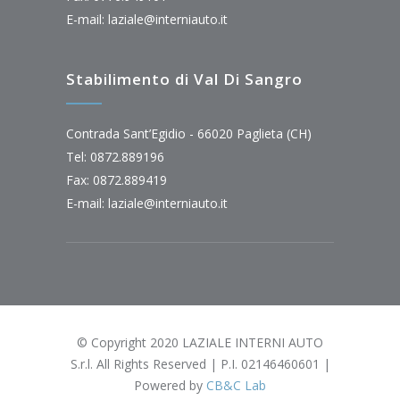
E-mail:
laziale@interniauto.it
Stabilimento di Val Di Sangro
Contrada Sant’Egidio - 66020 Paglieta (CH)
Tel: 0872.889196
Fax: 0872.889419
E-mail:
laziale@interniauto.it
© Copyright 2020 LAZIALE INTERNI AUTO
S.r.l. All Rights Reserved | P.I. 02146460601 |
Powered by
CB&C Lab