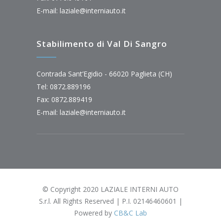
E-mail:
laziale@interniauto.it
Stabilimento di Val Di Sangro
Contrada Sant’Egidio - 66020 Paglieta (CH)
Tel: 0872.889196
Fax: 0872.889419
E-mail:
laziale@interniauto.it
© Copyright 2020 LAZIALE INTERNI AUTO
S.r.l. All Rights Reserved | P.I. 02146460601 |
Powered by
CB&C Lab