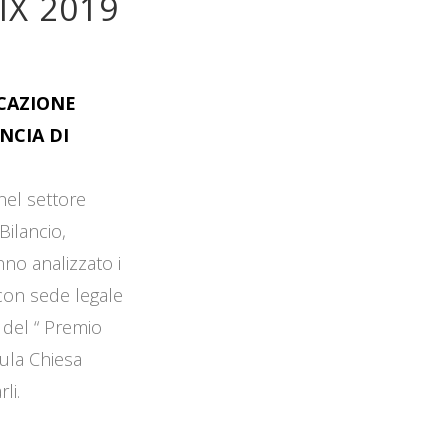
IX 2019
OCAZIONE
NCIA DI
 nel settore
Bilancio,
no analizzato i
 con sede legale
 del “ Premio
Aula Chiesa
li.