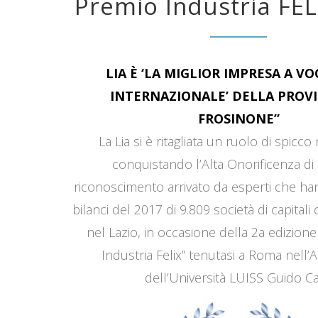
Premio Industria FEL
LIA È ‘LA MIGLIOR IMPRESA A V
INTERNAZIONALE’ DELLA PROVI
FROSINONE”
La Lia si è ritagliata un ruolo di spicco
conquistando l’Alta Onorificenza di 
riconoscimento arrivato da esperti che han
bilanci del 2017 di 9.809 società di capitali
nel Lazio, in occasione della 2a edizione
Industria Felix” tenutasi a Roma nell’
dell’Università LUISS Guido Car