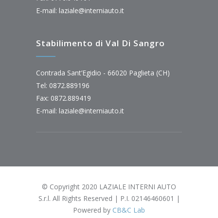
E-mail:
laziale@interniauto.it
Stabilimento di Val Di Sangro
Contrada Sant’Egidio - 66020 Paglieta (CH)
Tel: 0872.889196
Fax: 0872.889419
E-mail:
laziale@interniauto.it
© Copyright 2020 LAZIALE INTERNI AUTO
S.r.l. All Rights Reserved | P.I. 02146460601 |
Powered by
CB&C Lab