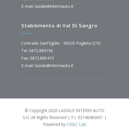
E-mail:
laziale@interniauto.it
Stabilimento di Val Di Sangro
Contrada Sant’Egidio - 66020 Paglieta (CH)
Tel: 0872.889196
Fax: 0872.889419
E-mail:
laziale@interniauto.it
© Copyright 2020 LAZIALE INTERNI AUTO
S.r.l. All Rights Reserved | P.I. 02146460601 |
Powered by
CB&C Lab