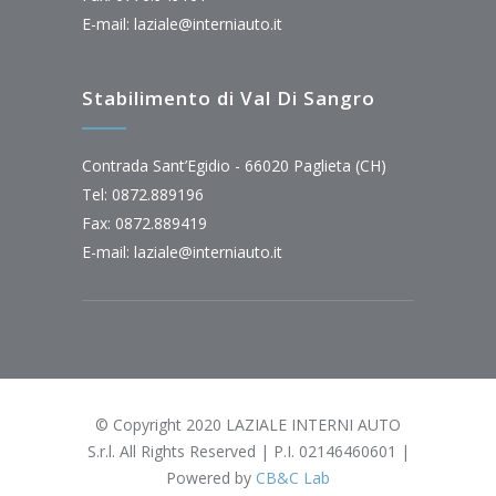
E-mail:
laziale@interniauto.it
Stabilimento di Val Di Sangro
Contrada Sant’Egidio - 66020 Paglieta (CH)
Tel: 0872.889196
Fax: 0872.889419
E-mail:
laziale@interniauto.it
© Copyright 2020 LAZIALE INTERNI AUTO
S.r.l. All Rights Reserved | P.I. 02146460601 |
Powered by
CB&C Lab