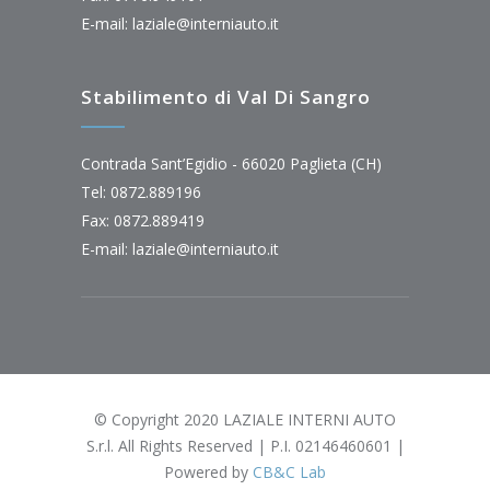
E-mail:
laziale@interniauto.it
Stabilimento di Val Di Sangro
Contrada Sant’Egidio - 66020 Paglieta (CH)
Tel: 0872.889196
Fax: 0872.889419
E-mail:
laziale@interniauto.it
© Copyright 2020 LAZIALE INTERNI AUTO
S.r.l. All Rights Reserved | P.I. 02146460601 |
Powered by
CB&C Lab