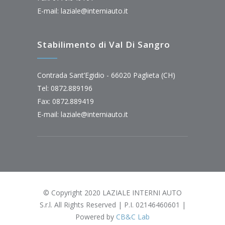
E-mail:
laziale@interniauto.it
Stabilimento di Val Di Sangro
Contrada Sant’Egidio - 66020 Paglieta (CH)
Tel: 0872.889196
Fax: 0872.889419
E-mail:
laziale@interniauto.it
© Copyright 2020 LAZIALE INTERNI AUTO
S.r.l. All Rights Reserved | P.I. 02146460601 |
Powered by
CB&C Lab