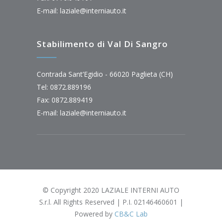
E-mail:
laziale@interniauto.it
Stabilimento di Val Di Sangro
Contrada Sant’Egidio - 66020 Paglieta (CH)
Tel: 0872.889196
Fax: 0872.889419
E-mail:
laziale@interniauto.it
© Copyright 2020 LAZIALE INTERNI AUTO
S.r.l. All Rights Reserved | P.I. 02146460601 |
Powered by
CB&C Lab