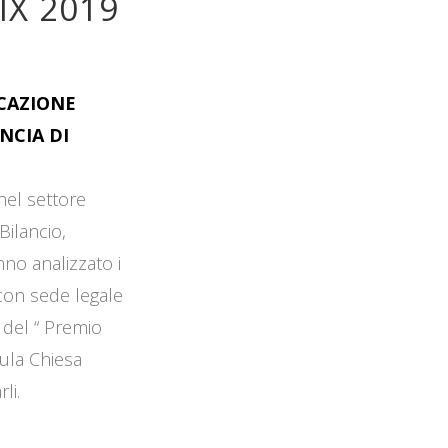
IX 2019
OCAZIONE
NCIA DI
 nel settore
Bilancio,
no analizzato i
 con sede legale
 del “ Premio
Aula Chiesa
li.