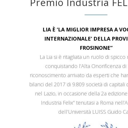
Premio Industria FEL
LIA È ‘LA MIGLIOR IMPRESA A V
INTERNAZIONALE’ DELLA PROVI
FROSINONE”
La Lia si è ritagliata un ruolo di spicco
conquistando l’Alta Onorificenza di 
riconoscimento arrivato da esperti che han
bilanci del 2017 di 9.809 società di capitali
nel Lazio, in occasione della 2a edizione
Industria Felix” tenutasi a Roma nell’
dell’Università LUISS Guido Car