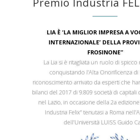
Premio Industria FEL
LIA È ‘LA MIGLIOR IMPRESA A V
INTERNAZIONALE’ DELLA PROVI
FROSINONE”
La Lia si è ritagliata un ruolo di spicco
conquistando l’Alta Onorificenza di 
riconoscimento arrivato da esperti che han
bilanci del 2017 di 9.809 società di capitali
nel Lazio, in occasione della 2a edizione
Industria Felix” tenutasi a Roma nell’
dell’Università LUISS Guido Car