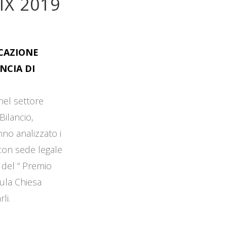
IX 2019
OCAZIONE
NCIA DI
 nel settore
Bilancio,
no analizzato i
 con sede legale
 del “ Premio
Aula Chiesa
li.