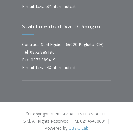
E-mail:
laziale@interniauto.it
Stabilimento di Val Di Sangro
Contrada Sant’Egidio - 66020 Paglieta (CH)
Tel: 0872.889196
Fax: 0872.889419
E-mail:
laziale@interniauto.it
© Copyright 2020 LAZIALE INTERNI AUTO
S.r.l. All Rights Reserved | P.I. 02146460601 |
Powered by
CB&C Lab