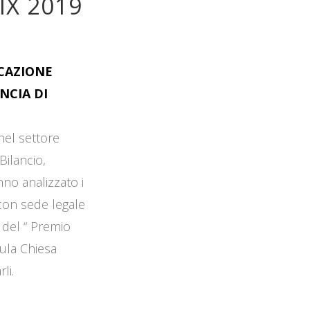
IX 2019
OCAZIONE
NCIA DI
 nel settore
Bilancio,
no analizzato i
 con sede legale
 del “ Premio
Aula Chiesa
li.